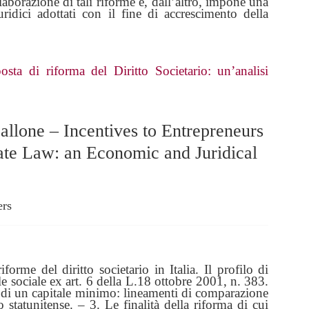
elaborazione di tali riforme e, dall’altro, impone una
uridici adottati con il fine di accrescimento della
posta di riforma del Diritto Societario: un’analisi
llone – Incentives to Entrepreneurs
rate Law: an Economic and Juridical
ers
iforme del diritto societario in Italia. Il profilo di
le sociale ex art. 6 della L.18 ottobre 2001, n. 383.
ne di un capitale minimo: lineamenti di comparazione
 statunitense. – 3. Le finalità della riforma di cui