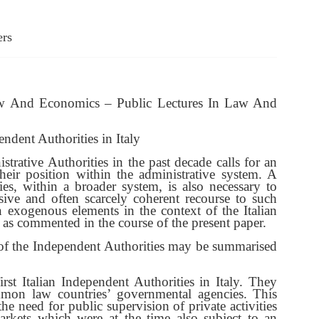
ers
Law And Economics – Public Lectures In Law And
ndent Authorities in Italy
trative Authorities in the past decade calls for an
their position within the administrative system. A
ies, within a broader system, is also necessary to
sive and often scarcely coherent recourse to such
 exogenous elements in the context of the Italian
s, as commented in the course of the present paper.
of the Independent Authorities may be summarised
t Italian Independent Authorities in Italy. They
mon law countries’ governmental agencies. This
he need for public supervision of private activities
arkets which were at the time also subject to an