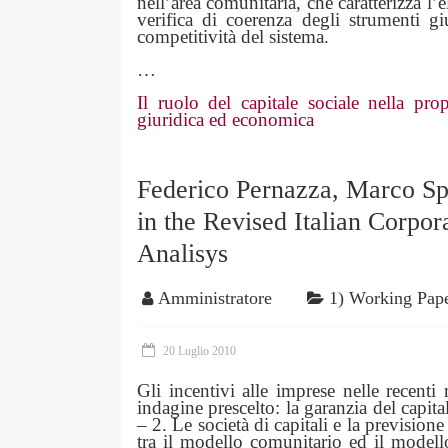
nell’area comunitaria, che caratterizza l’
verifica di coerenza degli strumenti gi
competitività del sistema.
…
Il ruolo del capitale sociale nella pro
giuridica ed economica
Federico Pernazza, Marco Spa
in the Revised Italian Corpo
Analisys
Amministratore
1) Working Pap
20 Luglio 2010
Gli incentivi alle imprese nelle recenti r
indagine prescelto: la garanzia del capita
– 2. Le società di capitali e la previsio
tra il modello comunitario ed il modello