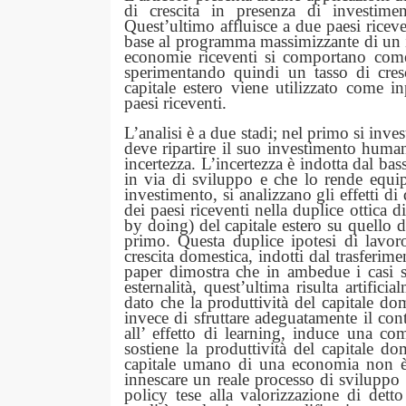
di crescita in presenza di investime
Quest’ultimo affluisce a due paesi riceven
base al programma massimizzante di un in
economie riceventi si comportano come 
sperimentando quindi un tasso di cresc
capitale estero viene utilizzato come i
paesi riceventi.
L’analisi è a due stadi; nel primo si inves
deve ripartire il suo investimento human 
incertezza. L’incertezza è indotta dal bas
in via di sviluppo e che lo rende equipa
investimento, si analizzano gli effetti d
dei paesi riceventi nella duplice ottica d
by doing) del capitale estero su quello 
primo. Questa duplice ipotesi di lavoro
crescita domestica, indotti dal trasferim
paper dimostra che in ambedue i casi s
esternalità, quest’ultima risulta artific
dato che la produttività del capitale do
invece di sfruttare adeguatamente il cont
all’ effetto di learning, induce una co
sostiene la produttività del capitale d
capitale umano di una economia non è d
innescare un reale processo di svilupp
policy tese alla valorizzazione di dett