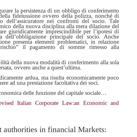
nfigurare la persistenza di un obbligo di conferimento
della fideiussione ovvero della polizza, nonché di
o dell’assicuratore nei confronti del socio. Tale
omico della nuova disciplina alla mera dilazione del
e giuridicamente imprescindibile per l’ipotesi di
za dell’obbligazione principale del socio. Anche
razione presenta elementi problematici, in relazione
 “rischio” il pagamento di somme rimesso alla
bilità della nuova modalità di conferimento alla sola
rsata, ovvero anche a quest’ultima.
idicamente ardua, ma risulta economicamente poco
nere ad una prestazione facoltativa dei soci.
economica delle funzione del capitale sociale…
Revised Italian Corporate Law:an Economic and
authorities in financial Markets: