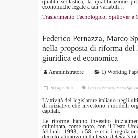
qualità scolastica, la qualificazione pr
economiche legate a tali variabili…
Trasferimento Tecnologico, Spillover e C
Federico Pernazza, Marco Spal
nella proposta di riforma del 
giuridica ed economica
Amministratore
1) Working Pap
20 Luglio 2010
Federico Pernazza
,
Marco Spallon
L’attività del legislatore italiano negli u
di iniziative che investono i modelli org
capitali.
Le riforme hanno investito inizialmen
culminata, come noto, con il Testo Unic
febbraio 1998, n.58, e con i regolamen
decreto attuativo della legge delega 3 ot