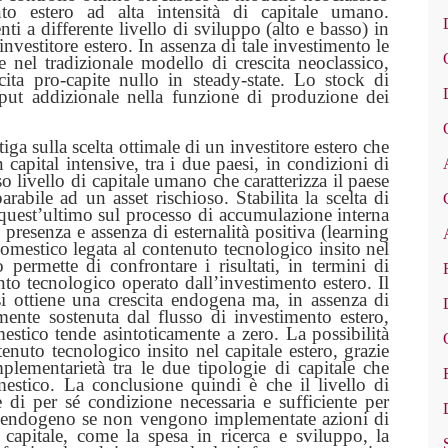
nto estero ad alta intensità di capitale umano.
ti a differente livello di sviluppo (alto e basso) in
vestitore estero. In assenza di tale investimento le
nel tradizionale modello di crescita neoclassico,
ita pro-capite nullo in steady-state. Lo stock di
nput addizionale nella funzione di produzione dei
tiga sulla scelta ottimale di un investitore estero che
capital intensive, tra i due paesi, in condizioni di
so livello di capitale umano che caratterizza il paese
rabile ad un asset rischioso. Stabilita la scelta di
i quest’ultimo sul processo di accumulazione interna
i presenza e assenza di esternalità positiva (learning
domestico legata al contenuto tecnologico insito nel
 permette di confrontare i risultati, in termini di
ento tecnologico operato dall’investimento estero. Il
i ottiene una crescita endogena ma, in assenza di
ialmente sostenuta dal flusso di investimento estero,
mestico tende asintoticamente a zero. La possibilità
enuto tecnologico insito nel capitale estero, grazie
mplementarietà tra le due tipologie di capitale che
omestico. La conclusione quindi è che il livello di
i per sé condizione necessaria e sufficiente per
o endogeno se non vengono implementate azioni di
o capitale, come la spesa in ricerca e sviluppo, la