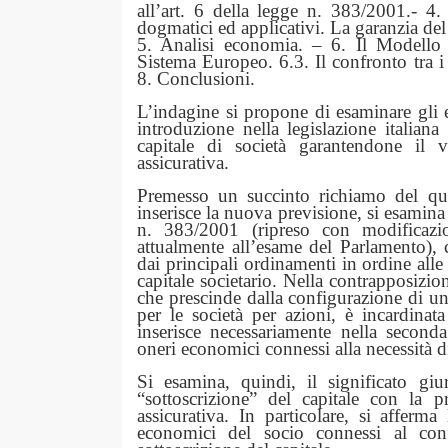
all’art. 6 della legge n. 383/2001.- 4. 
dogmatici ed applicativi. La garanzia del c
5. Analisi economia. – 6. Il Modello 
Sistema Europeo. 6.3. Il confronto tra i
8. Conclusioni.
L’indagine si propone di esaminare gli e
introduzione nella legislazione italiana 
capitale di società garantendone il 
assicurativa.
Premesso un succinto richiamo del quad
inserisce la nuova previsione, si esamina i
n. 383/2001 (ripreso con modificazion
attualmente all’esame del Parlamento),
dai principali ordinamenti in ordine alle 
capitale societario. Nella contrapposizio
che prescinde dalla configurazione di un
per le società per azioni, è incardinata
inserisce necessariamente nella second
oneri economici connessi alla necessità di
Si esamina, quindi, il significato giur
“sottoscrizione” del capitale con la 
assicurativa. In particolare, si afferma 
economici del socio connessi al conf