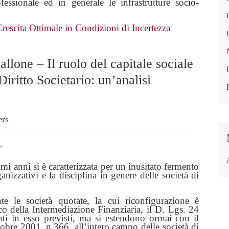
ofessionale ed in generale le infrastrutture socio-
rescita Ottimale in Condizioni di Incertezza
lone – Il ruolo del capitale sociale
Diritto Societario: un’analisi
ers
e
ltimi anni si è caratterizzata per un inusitato fermento
anizzativi e la disciplina in genere delle società di
te le società quotate, la cui riconfigurazione è
o della Intermediazione Finanziaria, il D. Lgs. 24
ti in esso previsti, ma si estendono ormai con il
tobre 2001, n.366, all’intero campo delle società di