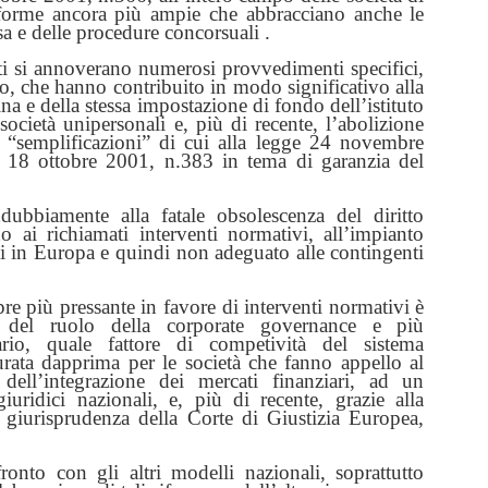
riforme ancora più ampie che abbracciano anche le
esa e delle procedure concorsuali .
ati si annoverano numerosi provvedimenti specifici,
o, che hanno contribuito in modo significativo alla
na e della stessa impostazione di fondo dell’istituto
 società unipersonali e, più di recente, l’abolizione
e “semplificazioni” di cui alla legge 24 novembre
l 18 ottobre 2001, n.383 in tema di garanzia del
ubbiamente alla fatale obsolescenza del diritto
no ai richiamati interventi normativi, all’impianto
tati in Europa e quindi non adeguato alle contingenti
e più pressante in favore di interventi normativi è
a del ruolo della corporate governance e più
ario, quale fattore di competività del sistema
ata dapprima per le società che fanno appello al
dell’integrazione dei mercati finanziari, ad un
iuridici nazionali, e, più di recente, grazie alla
a giurisprudenza della Corte di Giustizia Europea,
ronto con gli altri modelli nazionali, soprattutto