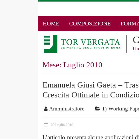
HOME
COMPOSIZIONE
FORMA
C
Un
Mese:
Luglio 2010
Emanuela Giusi Gaeta – Trasf
Crescita Ottimale in Condizio
Amministratore
1) Working Pap
20 Luglio 2010
L’articolo presenta alcune applicazioni d