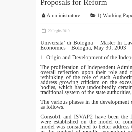
Proposals for Reform
Amministratore
1) Working Pap
20 Luglio 2010
Universita’ di Bologna – Master In 
Economics – Bologna, May 30, 2003
1. Origin and Development of the Indepe
The proliferation of Independent Adminis
overall reflection upon their role and 
rethinking of the role of such Authorit
address growing criticism on the exces
bodies, which have undoubtedly certain
traditional system of the state authoritie
The various phases in the development 
as follows.
Consob1 and ISVAP2 have been the firs
were established on the model of com
model was considered to better address t
in the context of rapidly expanding m