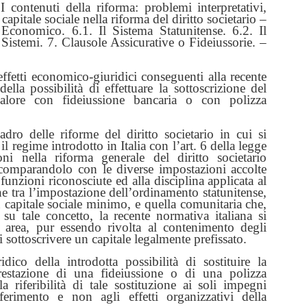
I contenuti della riforma: problemi interpretativi,
apitale sociale nella riforma del diritto societario –
Economico. 6.1. Il Sistema Statunitense. 6.2. Il
 Sistemi. 7. Clausole Assicurative o Fideiussorie. –
ffetti economico-giuridici conseguenti alla recente
della possibilità di effettuare la sottoscrizione del
valore con fideiussione bancaria o con polizza
ro delle riforme del diritto societario in cui si
l regime introdotto in Italia con l’art. 6 della legge
i nella riforma generale del diritto societario
 comparandolo con le diverse impostazioni accolte
funzioni riconosciute ed alla disciplina applicata al
ne tra l’impostazione dell’ordinamento statunitense,
 capitale sociale minimo, e quella comunitaria che,
 su tale concetto, la recente normativa italiana si
a area, pur essendo rivolta al contenimento degli
 sottoscrivere un capitale legalmente prefissato.
idico della introdotta possibilità di sostituire la
prestazione di una fideiussione o di una polizza
la riferibilità di tale sostituzione ai soli impegni
erimento e non agli effetti organizzativi della