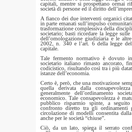
capitali, mentre si prospettano ormai 
società di persone ed il diritto dell’impr
A fianco dei due interventi organici cit
in parte emanati sull’impulso comunitari
trasformazione complessiva della discipli
societario; basti ricordare la legge sulle
dell’omologazione giudiziaria e le altr
2002, n. 340 e l’art. 6 della legge de
capitale.
Tale fermento normativo è dovuto ind
societario italiano rimasto ancorato, fi
codicistico, risultando così tra i più da
istanze dell’economia.
Certo è, però, che una motivazione sempr
quella derivata dalla consapevolezz
generalmente dell’ordinamento societ
economico. Tale consapevolezza è matur
pubblico risparmio spinte, a seguito 
confronto diretto tra gli ordinamenti g
circolazione di modelli consentita dall
anche per le società “chiuse”.
Ciò, da un lato, spiega il serrato conf