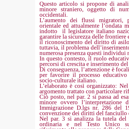
Questo articolo si propone di analizz
minore straniero, oggetto di nume
occidentali.
L’aumento dei flussi migratori, p
orientale ed attualmente l’ondata m
indotto il legislatore italiano naz
garantire la sicurezza delle frontiere 
il riconoscimento del diritto di asi
tuttavia, il problema dell’inseriment
numerosa presenza questi individui n
In questo contesto, il ruolo educati
percorsi di crescita e inserimento del
Di conseguenza, l’attenzione è focaliz
per favorire il processo educativo 
socio-culturale italiano.
L’elaborato è così organizzato: Nel 
argomento trattato con particolare ri
Ciò posto, nel par. 2 si passa ad es
minore ovvero l’interpretazione
Immigrazione D.lgs nr. 286 del 1
convenzione dei diritti del fanciullo
Nel par. 3 si analizza la tutela del
ordinaria e nel Testo Unico su