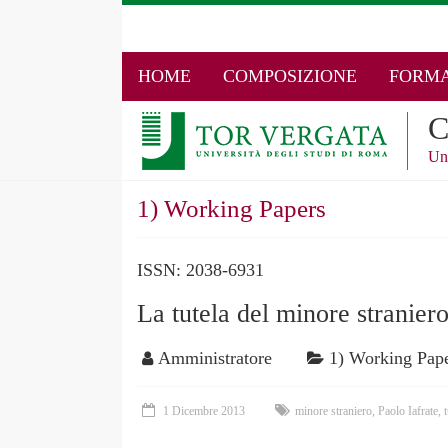
HOME
COMPOSIZIONE
FORMA
C
Un
1) Working Papers
ISSN: 2038-6931
La tutela del minore stranier
Amministratore
1) Working Pap
1 Dicembre 2013
minore straniero
,
Paolo Iafrate
,