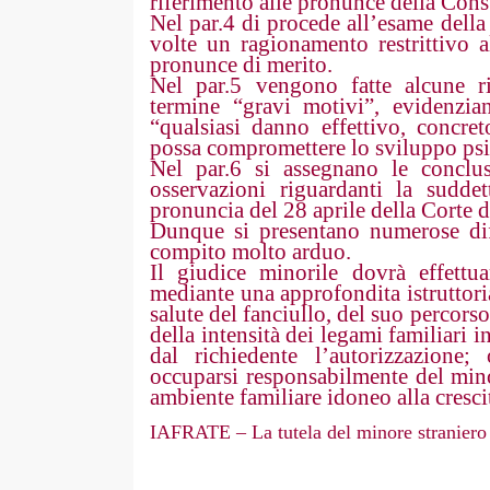
riferimento alle pronunce della Cons
Nel par.4 di procede all’esame della
volte un ragionamento restrittivo a
pronunce di merito.
Nel par.5 vengono fatte alcune rif
termine “gravi motivi”, evidenzia
“qualsiasi danno effettivo, concre
possa compromettere lo sviluppo psi
Nel par.6 si assegnano le conclusi
osservazioni riguardanti la suddet
pronuncia del 28 aprile della Corte d
Dunque si presentano numerose dif
compito molto arduo.
Il giudice minorile dovrà effettu
mediante una approfondita istruttori
salute del fanciullo, del suo percorso
della intensità dei legami familiari i
dal richiedente l’autorizzazione
occuparsi responsabilmente del mino
ambiente familiare idoneo alla cresci
IAFRATE – La tutela del minore straniero