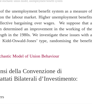
cal stochastic union model
,
unemployment benefit system
y of the unemployment benefit system as a measure of
ts on the labour market. Higher unemployment benefits
llective bargaining over wages. We suppose that a
tem determined an improvement in the working of the
gth in the 1980s. We investigate these issues with a
he Kidd-Oswald-Jones’ type, randomising the benefit
hastic Model of Union Behaviour
ensi della Convenzione di
ttati Bilaterali d’Investimento:
ers