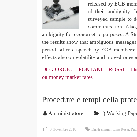
released by ECB memb
of their ambiguity. 
surveyed sample to d
communication. Also,
ambiguity for econometric purposes. A Str
the results show that ambiguous messages w
period after a speech by ECB members; 
effects also on volatility and moved rates 
DI GIORGIO – FONTANI – ROSSI – The ef
on money market rates
Procedure e tempi della protez
Amministratore
1) Working Pap
3 Novembre 2010
Diritti umani.
,
Enzo Rossi
,
Paol