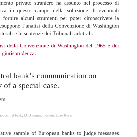
imento privato straniero ha assunto nel processo di
anza in questo campo della soluzione di eventuali
 fornire alcuni strumenti per poter circoscrivere la
resuppone l’analisi della Convenzione di Washington
terali e le sentenze dei Tribunali arbitrali.
si della Convenzione di Washington del 1965 e dei
e giurisprudenza.
ntral bank’s communication on
 of a special case.
ers
io
,
central bank
,
ECB communication
,
Enzo Rossi
tative sample of European banks to judge messages