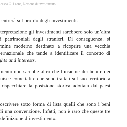
ncesco G. Leone
,
Nozione di investimento
centrerà sul profilo degli investimenti.
erpretazione gli investimenti sarebbero solo un’altra
ti patrimoniali degli stranieri. Di conseguenza, si
ermine moderno destinato a ricoprire una vecchia
ternazionale che tende a identificare il concetto di
ghts and interests
.
imento non sarebbe altro che l’insieme dei beni e dei
inisce come tali e che sono trattati sul suo territorio a
rispecchiare la posizione storica adottata dai paesi
oscrivere sotto forma di lista quelli che sono i beni
di una convenzione. Infatti, non è raro che queste tre
 definizione d’investimento.