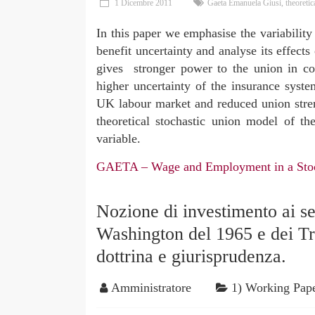
1 Dicembre 2011
Gaeta Emanuela Giusi
,
theoreti
In this paper we emphasise the variabilit
benefit uncertainty and analyse its effec
gives stronger power to the union in co
higher uncertainty of the insurance sys
UK labour market and reduced union stren
theoretical stochastic union model of t
variable.
GAETA – Wage and Employment in a Stoc
Nozione di investimento ai s
Washington del 1965 e dei Tra
dottrina e giurisprudenza.
Amministratore
1) Working Pap