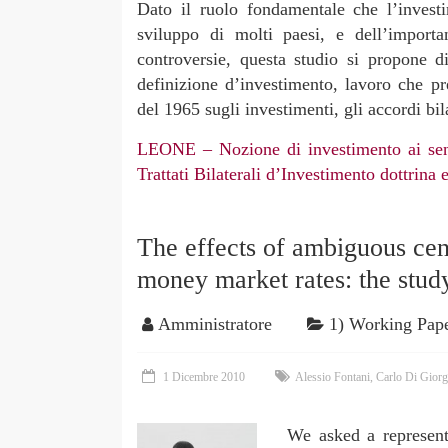
Dato il ruolo fondamentale che l’invest
sviluppo di molti paesi, e dell’import
controversie, questa studio si propone di
definizione d’investimento, lavoro che p
del 1965 sugli investimenti, gli accordi bila
LEONE – Nozione di investimento ai sen
Trattati Bilaterali d’Investimento dottrina 
The effects of ambiguous ce
money market rates: the study
Amministratore
1) Working Pap
1 Dicembre 2010
Alessio Fontani
,
Carlo Di Giorg
We asked a represen