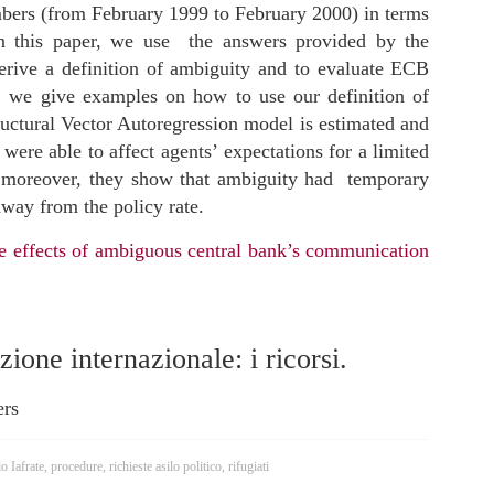
ers (from February 1999 to February 2000) in terms
In this paper, we use the answers provided by the
erive a definition of ambiguity and to evaluate ECB
 we give examples on how to use our definition of
uctural Vector Autoregression model is estimated and
ere able to affect agents’ expectations for a limited
moreover, they show that ambiguity had temporary
away from the policy rate.
fects of ambiguous central bank’s communication
ione internazionale: i ricorsi.
ers
o Iafrate
,
procedure
,
richieste asilo politico
,
rifugiati