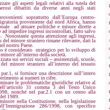
are gli aspetti legali relativi alla tutela del
rosi dibattiti da diverse anni negli stati
rovenienti soprattutto dall’Europa centro-
igratoria proveniente dal nord Africa, hanno
ionale ad attuare politiche e misure dirette a
e ad impedire ingressi incontrollati, fatto salvo
lo. Nonostante questa attenzione agli ingressi,
o del minore straniero rimane rilevante, dati la
el nostro Paese.
vo è considerato strategico per lo sviluppo di
 minore all’interno della società.
zata sui servizi sociali – assistenziali, scuole,
del minore straniero all’interno del tessuto
par.1, si fornisce una descrizione sull’intero
ferimento ai numeri in cifre.
aminare le problematiche giuridiche relative al
 dell’articolo 31 comma 3 del Testo Unico
998, nonché nel par.2.1 con un cenno alla
 del 1989.
 minore nella Costituzione, nella legislazione
ll’Immigrazione 286/1998, con specifico