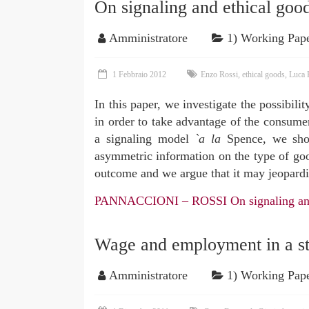
On signaling and ethical goo
Amministratore
1) Working Pap
1 Febbraio 2012
Enzo Rossi
,
ethical goods
,
Luca 
In this paper, we investigate the possibilit
in order to take advantage of the consumer
a signaling model
`a la
Spence, we show
asymmetric information on the type of good
outcome and we argue that it may jeopardiz
PANNACCIONI – ROSSI On signaling and
Wage and employment in a st
Amministratore
1) Working Pap